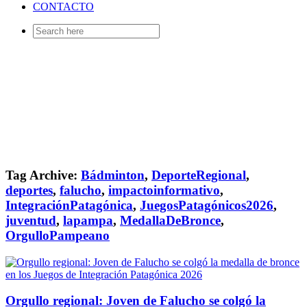
CONTACTO
Search
for:
Tag Archive:
Bádminton
,
DeporteRegional
,
deportes
,
falucho
,
impactoinformativo
,
IntegraciónPatagónica
,
JuegosPatagónicos2026
,
juventud
,
lapampa
,
MedallaDeBronce
,
OrgulloPampeano
Orgullo regional: Joven de Falucho se colgó la