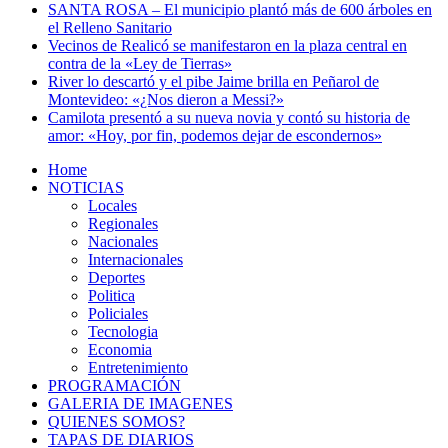
SANTA ROSA – El municipio plantó más de 600 árboles en
el Relleno Sanitario
Vecinos de Realicó se manifestaron en la plaza central en
contra de la «Ley de Tierras»
River lo descartó y el pibe Jaime brilla en Peñarol de
Montevideo: «¿Nos dieron a Messi?»
Camilota presentó a su nueva novia y contó su historia de
amor: «Hoy, por fin, podemos dejar de escondernos»
Home
NOTICIAS
Locales
Regionales
Nacionales
Internacionales
Deportes
Politica
Policiales
Tecnologia
Economia
Entretenimiento
PROGRAMACIÓN
GALERIA DE IMAGENES
QUIENES SOMOS?
TAPAS DE DIARIOS