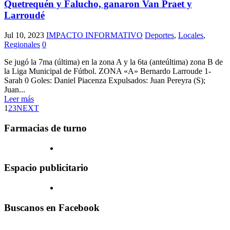
Quetrequén y Falucho, ganaron Van Praet y
Larroudé
Jul 10, 2023
IMPACTO INFORMATIVO
Deportes
,
Locales
,
Regionales
0
Se jugó la 7ma (última) en la zona A y la 6ta (anteúltima) zona B de
la Liga Municipal de Fútbol. ZONA «A» Bernardo Larroude 1-
Sarah 0 Goles: Daniel Piacenza Expulsados: Juan Pereyra (S);
Juan...
Leer más
1
2
3
NEXT
Farmacias de turno
Espacio publicitario
Buscanos en Facebook