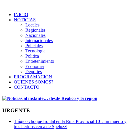
INICIO
NOTICIAS
Locales
Regionales
Nacionales
Internacionales
Policiales
Tecnologia
Politica
Entretenimiento
Economia
Deportes
PROGRAMACIÓN
QUIENES SOMOS?
CONTACTO
URGENTE
Trágico choque frontal en la Ruta Provincial 101: un muerto y
tres heridos cerca de Speluzzi