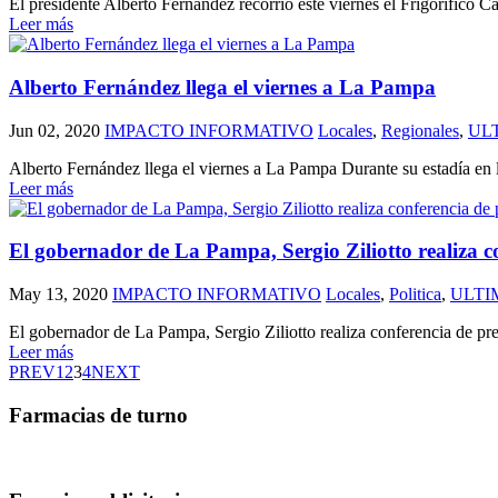
El presidente Alberto Fernández recorrió este viernes el Frigorífico 
Leer más
Alberto Fernández llega el viernes a La Pampa
Jun 02, 2020
IMPACTO INFORMATIVO
Locales
,
Regionales
,
UL
Alberto Fernández llega el viernes a La Pampa Durante su estadía en la 
Leer más
El gobernador de La Pampa, Sergio Ziliotto realiza c
May 13, 2020
IMPACTO INFORMATIVO
Locales
,
Politica
,
ULTI
El gobernador de La Pampa, Sergio Ziliotto realiza conferencia de prens
Leer más
PREV
1
2
3
4
NEXT
Farmacias de turno