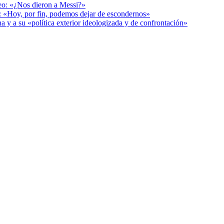
deo: «¿Nos dieron a Messi?»
r: «Hoy, por fin, podemos dejar de escondernos»
a y a su «política exterior ideologizada y de confrontación»