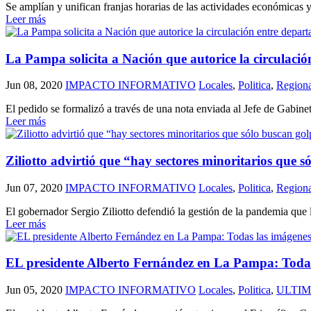
Se amplían y unifican franjas horarias de las actividades económicas y
Leer más
La Pampa solicita a Nación que autorice la circulaci
Jun 08, 2020
IMPACTO INFORMATIVO
Locales
,
Politica
,
Regiona
El pedido se formalizó a través de una nota enviada al Jefe de Gabinete 
Leer más
Ziliotto advirtió que “hay sectores minoritarios que 
Jun 07, 2020
IMPACTO INFORMATIVO
Locales
,
Politica
,
Regiona
El gobernador Sergio Ziliotto defendió la gestión de la pandemia que 
Leer más
EL presidente Alberto Fernández en La Pampa: Todas
Jun 05, 2020
IMPACTO INFORMATIVO
Locales
,
Politica
,
ULTI