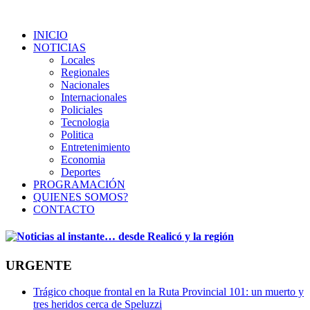
INICIO
NOTICIAS
Locales
Regionales
Nacionales
Internacionales
Policiales
Tecnologia
Politica
Entretenimiento
Economia
Deportes
PROGRAMACIÓN
QUIENES SOMOS?
CONTACTO
URGENTE
Trágico choque frontal en la Ruta Provincial 101: un muerto y
tres heridos cerca de Speluzzi