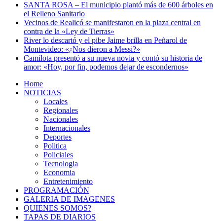
SANTA ROSA – El municipio plantó más de 600 árboles en
el Relleno Sanitario
Vecinos de Realicó se manifestaron en la plaza central en
contra de la «Ley de Tierras»
River lo descartó y el pibe Jaime brilla en Peñarol de
Montevideo: «¿Nos dieron a Messi?»
Camilota presentó a su nueva novia y contó su historia de
amor: «Hoy, por fin, podemos dejar de escondernos»
Home
NOTICIAS
Locales
Regionales
Nacionales
Internacionales
Deportes
Politica
Policiales
Tecnologia
Economia
Entretenimiento
PROGRAMACIÓN
GALERIA DE IMAGENES
QUIENES SOMOS?
TAPAS DE DIARIOS