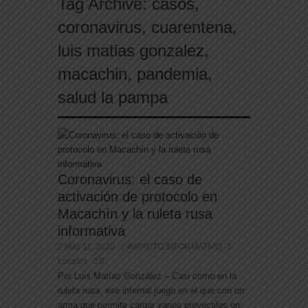
Tag Archive:
casos
,
coronavirus
,
cuarentena
,
luis matias gonzalez
,
macachin
,
pandemia
,
salud la pampa
Coronavirus: el caso de
activación de protocolo en
Macachín y la ruleta rusa
informativa
May 11, 2020
IMPACTO INFORMATIVO
Locales
0
Por Luis Matías González – Casi como en la
ruleta rusa, ese infernal juego en el que con un
arma que permite cargar varios proyectiles en