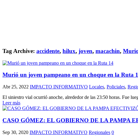
Tag Archive:
accidente
,
hilux
,
joven
,
macachin
,
Muri
Murió un joven pampeano en un choque en la Ruta 
Abr 25, 2022
IMPACTO INFORMATIVO
Locales
,
Policiales
,
Regi
El siniestro vial ocurrió anoche, alrededor de las 23:50 horas. Fue 
Leer más
CASO GÓMEZ: EL GOBIERNO DE LA PAMPA E
Sep 30, 2020
IMPACTO INFORMATIVO
Regionales
0