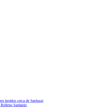
res heridos cerca de Speluzzi
Relleno Sanitario