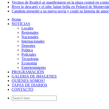
Vecinos de Realicó se manifestaron en la plaza central en contr
River lo descartó y el pibe Jaime brilla en Peñarol de Montevi
Camilota presentó a su nueva novia y contó su historia de amo
Home
NOTICIAS
Locales
Regionales
Nacionales
Internacionales
Deportes
Politica
Policiales
Tecnologia
Economia
Entretenimiento
PROGRAMACIÓN
GALERIA DE IMAGENES
QUIENES SOMOS?
TAPAS DE DIARIOS
CONTACTO
Search
for: