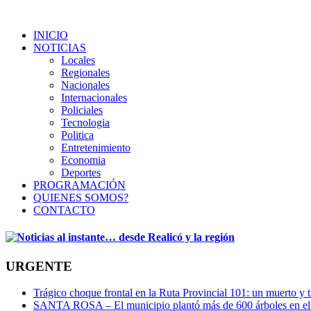
INICIO
NOTICIAS
Locales
Regionales
Nacionales
Internacionales
Policiales
Tecnologia
Politica
Entretenimiento
Economia
Deportes
PROGRAMACIÓN
QUIENES SOMOS?
CONTACTO
URGENTE
Trágico choque frontal en la Ruta Provincial 101: un muerto y t
SANTA ROSA – El municipio plantó más de 600 árboles en el 