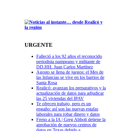
URGENTE
Falleció a los 92 años el reconocido
periodista pampeano y militante de
DD.HH. Juan Carlos Martínez
Agosto se llena de juegos: el Mes de
las Infancias se vive en los barrios de
Santa Rosa
Realicó: avanzan los preparativos y la
actualización de datos para adjudicar
las 25 viviendas del IPAV
Te ofrecen trabajo, pero es un
engaño: así son las nuevas estafas
laborales para robar dinero y datos
Freno a la IA | Greg Abbott detiene la
aprobación de nuevos centros de
datos en Texas debido a