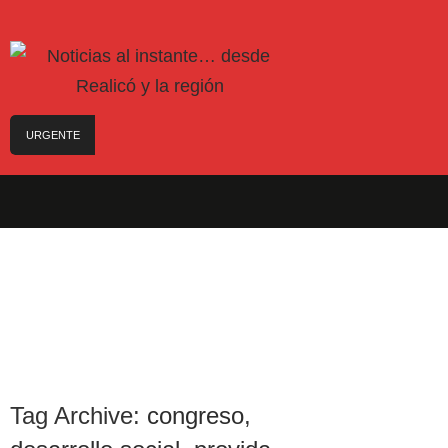
URGENTE
Trágico choque frontal en la Ruta Provincial 101:
un muerto y tres heridos cerca de Speluzzi
SANTA ROSA – El municipio plantó más de 600
árboles en el Relleno Sanitario
Vecinos de Realicó se manifestaron en la plaza
central en contra de la «Ley de Tierras»
River lo descartó y el pibe Jaime brilla en Peñarol
de Montevideo: «¿Nos dieron a Messi?»
Camilota presentó a su nueva novia y contó su
historia de amor: «Hoy, por fin, podemos dejar de
escondernos»
Tag Archive:
congreso
,