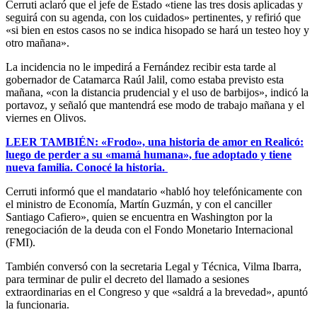
Cerruti aclaró que el jefe de Estado «tiene las tres dosis aplicadas y
seguirá con su agenda, con los cuidados» pertinentes, y refirió que
«si bien en estos casos no se indica hisopado se hará un testeo hoy y
otro mañana».
La incidencia no le impedirá a Fernández recibir esta tarde al
gobernador de Catamarca Raúl Jalil, como estaba previsto esta
mañana, «con la distancia prudencial y el uso de barbijos», indicó la
portavoz, y señaló que mantendrá ese modo de trabajo mañana y el
viernes en Olivos.
LEER TAMBIÉN: «Frodo», una historia de amor en Realicó:
luego de perder a su «mamá humana», fue adoptado y tiene
nueva familia. Conocé la historia.
Cerruti informó que el mandatario «habló hoy telefónicamente con
el ministro de Economía, Martín Guzmán, y con el canciller
Santiago Cafiero», quien se encuentra en Washington por la
renegociación de la deuda con el Fondo Monetario Internacional
(FMI).
También conversó con la secretaria Legal y Técnica, Vilma Ibarra,
para terminar de pulir el decreto del llamado a sesiones
extraordinarias en el Congreso y que «saldrá a la brevedad», apuntó
la funcionaria.