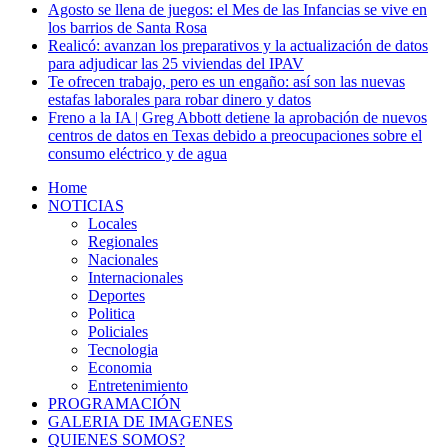
Agosto se llena de juegos: el Mes de las Infancias se vive en
los barrios de Santa Rosa
Realicó: avanzan los preparativos y la actualización de datos
para adjudicar las 25 viviendas del IPAV
Te ofrecen trabajo, pero es un engaño: así son las nuevas
estafas laborales para robar dinero y datos
Freno a la IA | Greg Abbott detiene la aprobación de nuevos
centros de datos en Texas debido a preocupaciones sobre el
consumo eléctrico y de agua
Home
NOTICIAS
Locales
Regionales
Nacionales
Internacionales
Deportes
Politica
Policiales
Tecnologia
Economia
Entretenimiento
PROGRAMACIÓN
GALERIA DE IMAGENES
QUIENES SOMOS?