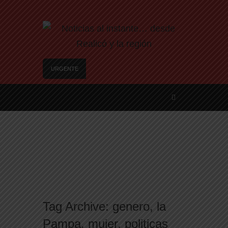
URGENTE
Falleció a los 92 años el reconocido periodista
pampeano y militante de DD.HH. Juan Carlos
Martínez
Agosto se llena de juegos: el Mes de las
Infancias se vive en los barrios de Santa Rosa
Realicó: avanzan los preparativos y la
actualización de datos para adjudicar las 25
viviendas del IPAV
Te ofrecen trabajo, pero es un engaño: así son
las nuevas estafas laborales para robar dinero y
datos
Tag Archive:
genero
,
la
Freno a la IA | Greg Abbott detiene la aprobación
Pampa
,
mujer
,
politicas
de nuevos centros de datos en Texas debido a