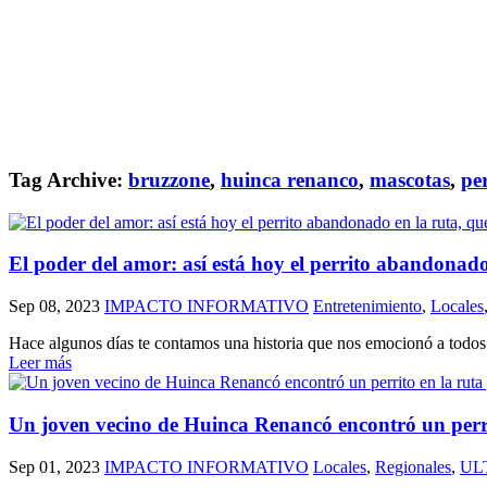
Tag Archive:
bruzzone
,
huinca renanco
,
mascotas
,
per
El poder del amor: así está hoy el perrito abandonado 
Sep 08, 2023
IMPACTO INFORMATIVO
Entretenimiento
,
Locales
Hace algunos días te contamos una historia que nos emocionó a todos y
Leer más
Un joven vecino de Huinca Renancó encontró un perrito
Sep 01, 2023
IMPACTO INFORMATIVO
Locales
,
Regionales
,
UL