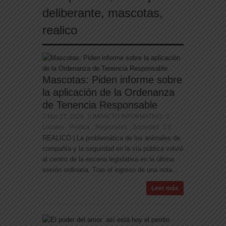
hijo, marchan al Congreso contra la violencia
deliberante
,
mascotas
,
vicaria
realico
Mascotas: Piden informe sobre
la aplicación de la Ordenanza
de Tenencia Responsable
Mar 27, 2026
IMPACTO INFORMATIVO
Locales
Politica
Regionales
Sociedad
0
,
,
,
REALICÓ | La problemática de los animales de
compañía y la seguridad en la vía pública volvió
al centro de la escena legislativa en la última
sesión ordinaria. Tras el ingreso de una nota...
Leer más