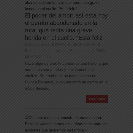
El poder del amor: así está hoy
el perrito abandonado en la
ruta, que tenía una grave
herida en el cuello. “Está feliz”
Sep 08, 2023
IMPACTO INFORMATIVO
Entretenimiento
Locales
Regionales
ULTIMO
,
,
,
MOMENTO
0
Hace algunos días te contamos una historia que
nos emocionó a todos y rápidamente se
viralizó. Se trataba de un joven vecino de
Huinca Renancó, quien encontró un perrito en la
ruta y decidió...
Leer más