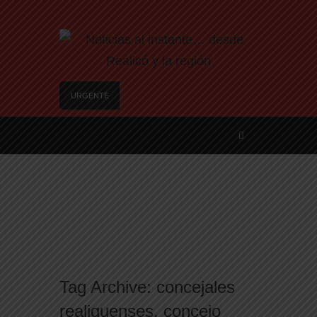
URGENTE
Te ofrecen trabajo, pero es un engaño: así son
las nuevas estafas laborales para robar dinero y
datos
Freno a la IA | Greg Abbott detiene la aprobación
de nuevos centros de datos en Texas debido a
preocupaciones sobre el consumo eléctrico y de
agua
Examen toxicológico confirma consumo de
cocaína de Candela Arizaga
Nuevo asesinato motochorro de un policía de la
Ciudad en el Conurbano: «Asesinos de m…, los
Tag Archive:
concejales
vamos a agarrar»
realiquenses
,
concejo
A un año del caso del preceptor que mató a su