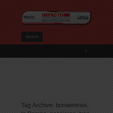
URGENTE
Agosto se llena de juegos: el Mes de las
Infancias se vive en los barrios de Santa Rosa
Realicó: avanzan los preparativos y la
actualización de datos para adjudicar las 25
viviendas del IPAV
Te ofrecen trabajo, pero es un engaño: así son
las nuevas estafas laborales para robar dinero y
datos
Freno a la IA | Greg Abbott detiene la aprobación
de nuevos centros de datos en Texas debido a
preocupaciones sobre el consumo eléctrico y de
Tag Archive:
bonaerense
,
agua