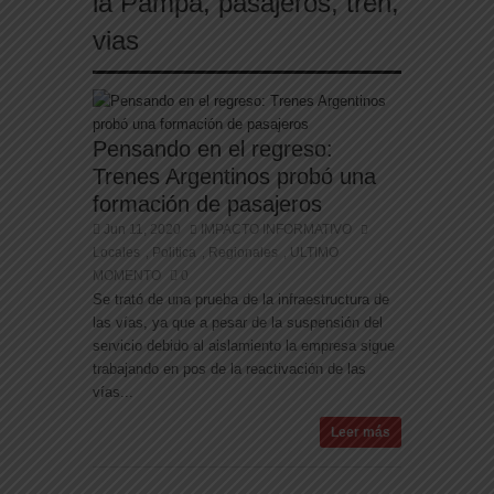
la Pampa
,
pasajeros
,
tren
,
Examen toxicológico confirma consumo de
cocaína de Candela Arizaga
vias
Pensando en el regreso:
Trenes Argentinos probó una
formación de pasajeros
Jun 11, 2020
IMPACTO INFORMATIVO
Locales
Politica
Regionales
ULTIMO
,
,
,
MOMENTO
0
Se trató de una prueba de la infraestructura de
las vías, ya que a pesar de la suspensión del
servicio debido al aislamiento la empresa sigue
trabajando en pos de la reactivación de las
vías...
Leer más