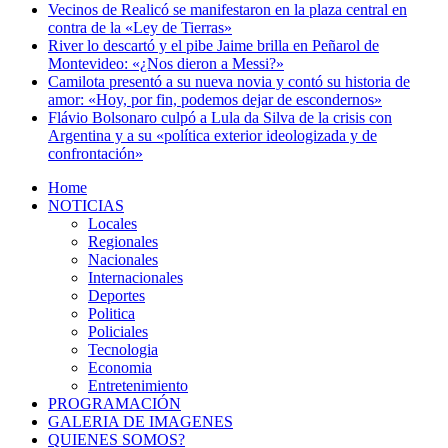
Vecinos de Realicó se manifestaron en la plaza central en
contra de la «Ley de Tierras»
River lo descartó y el pibe Jaime brilla en Peñarol de
Montevideo: «¿Nos dieron a Messi?»
Camilota presentó a su nueva novia y contó su historia de
amor: «Hoy, por fin, podemos dejar de escondernos»
Flávio Bolsonaro culpó a Lula da Silva de la crisis con
Argentina y a su «política exterior ideologizada y de
confrontación»
Home
NOTICIAS
Locales
Regionales
Nacionales
Internacionales
Deportes
Politica
Policiales
Tecnologia
Economia
Entretenimiento
PROGRAMACIÓN
GALERIA DE IMAGENES
QUIENES SOMOS?