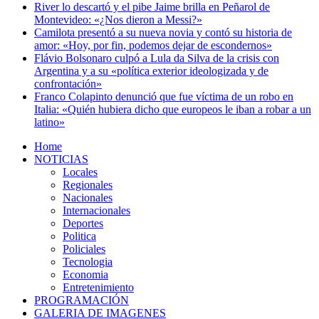
River lo descartó y el pibe Jaime brilla en Peñarol de
Montevideo: «¿Nos dieron a Messi?»
Camilota presentó a su nueva novia y contó su historia de
amor: «Hoy, por fin, podemos dejar de escondernos»
Flávio Bolsonaro culpó a Lula da Silva de la crisis con
Argentina y a su «política exterior ideologizada y de
confrontación»
Franco Colapinto denunció que fue víctima de un robo en
Italia: «Quién hubiera dicho que europeos le iban a robar a un
latino»
Home
NOTICIAS
Locales
Regionales
Nacionales
Internacionales
Deportes
Politica
Policiales
Tecnologia
Economia
Entretenimiento
PROGRAMACIÓN
GALERIA DE IMAGENES