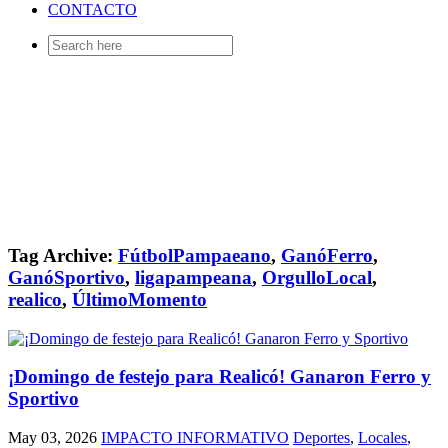
CONTACTO
Search
for:
Tag Archive:
FútbolPampaeano
,
GanóFerro
,
GanóSportivo
,
ligapampeana
,
OrgulloLocal
,
realico
,
ÚltimoMomento
¡Domingo de festejo para Realicó! Ganaron Ferro y
Sportivo
May 03, 2026
IMPACTO INFORMATIVO
Deportes
,
Locales
,