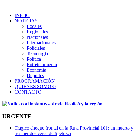
INICIO
NOTICIAS
Locales
Regionales
Nacionales
Internacionales
Policiales
Tecnologia
Politica
Entretenimiento
Economia
Deportes
PROGRAMACIÓN
QUIENES SOMOS?
CONTACTO
URGENTE
Trágico choque frontal en la Ruta Provincial 101: un muerto y
tres heridos cerca de Speluzzi