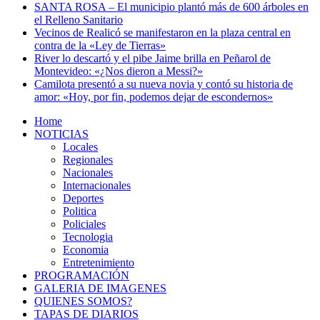
SANTA ROSA – El municipio plantó más de 600 árboles en
el Relleno Sanitario
Vecinos de Realicó se manifestaron en la plaza central en
contra de la «Ley de Tierras»
River lo descartó y el pibe Jaime brilla en Peñarol de
Montevideo: «¿Nos dieron a Messi?»
Camilota presentó a su nueva novia y contó su historia de
amor: «Hoy, por fin, podemos dejar de escondernos»
Home
NOTICIAS
Locales
Regionales
Nacionales
Internacionales
Deportes
Politica
Policiales
Tecnologia
Economia
Entretenimiento
PROGRAMACIÓN
GALERIA DE IMAGENES
QUIENES SOMOS?
TAPAS DE DIARIOS