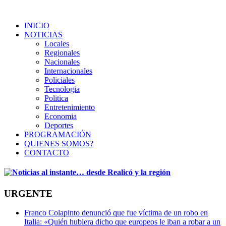
INICIO
NOTICIAS
Locales
Regionales
Nacionales
Internacionales
Policiales
Tecnologia
Politica
Entretenimiento
Economia
Deportes
PROGRAMACIÓN
QUIENES SOMOS?
CONTACTO
URGENTE
Franco Colapinto denunció que fue víctima de un robo en
Italia: «Quién hubiera dicho que europeos le iban a robar a un