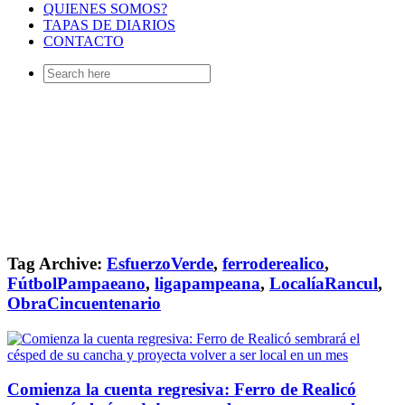
QUIENES SOMOS?
TAPAS DE DIARIOS
CONTACTO
Search
for:
Tag Archive:
EsfuerzoVerde
,
ferroderealico
,
FútbolPampaeano
,
ligapampeana
,
LocalíaRancul
,
ObraCincuentenario
Comienza la cuenta regresiva: Ferro de Realicó