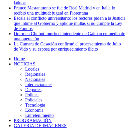
latino»
Franco Mastantuono se fue de Real Madrid y en Italia lo
recibió una multitud: jugará en Fiorentina
Escala el conflicto universitario: los rectores piden a la Justicia
que intime al Gobierno y aplique multas si no cumple la Ley
de Fondos
Dolor en Chubut: murió el intendente de Gaiman en medio de
una operación
La Cámara de Casación confirmó el procesamiento de Julio
de Vido y su esposa por enriquecimiento ilícito
Home
NOTICIAS
Locales
Regionales
Nacionales
Internacionales
Deportes
Politica
Policiales
Tecnologia
Economia
Entretenimiento
PROGRAMACIÓN
GALERIA DE IMAGENES