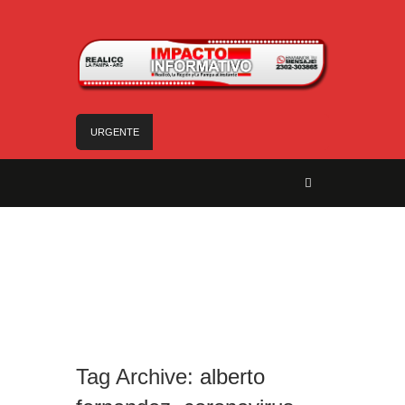
URGENTE
Trágico choque frontal en la Ruta Provincial 101:
un muerto y tres heridos cerca de Speluzzi
SANTA ROSA – El municipio plantó más de 600
árboles en el Relleno Sanitario
Vecinos de Realicó se manifestaron en la plaza
central en contra de la «Ley de Tierras»
River lo descartó y el pibe Jaime brilla en Peñarol
de Montevideo: «¿Nos dieron a Messi?»
Camilota presentó a su nueva novia y contó su
historia de amor: «Hoy, por fin, podemos dejar de
Tag Archive:
alberto
escondernos»