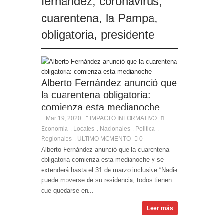
fernandez
,
coronavirus
,
cuarentena
,
la Pampa
,
obligatoria
,
presidente
Alberto Fernández anunció que
la cuarentena obligatoria:
comienza esta medianoche
Mar 19, 2020
IMPACTO INFORMATIVO
Economia
Locales
Nacionales
Politica
,
,
,
,
Regionales
ULTIMO MOMENTO
0
,
Alberto Fernández anunció que la cuarentena
obligatoria comienza esta medianoche y se
extenderá hasta el 31 de marzo inclusive “Nadie
puede moverse de su residencia, todos tienen
que quedarse en...
Leer más