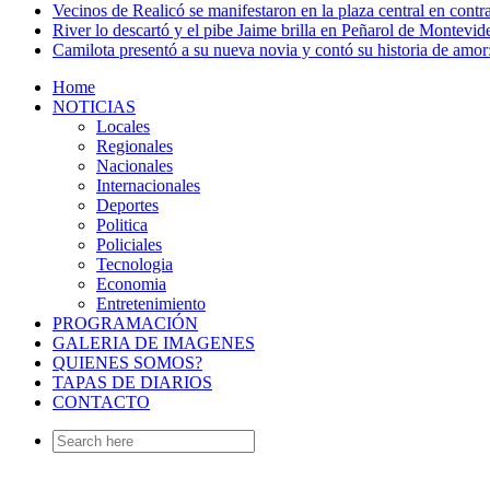
Vecinos de Realicó se manifestaron en la plaza central en contr
River lo descartó y el pibe Jaime brilla en Peñarol de Montevi
Camilota presentó a su nueva novia y contó su historia de amo
Home
NOTICIAS
Locales
Regionales
Nacionales
Internacionales
Deportes
Politica
Policiales
Tecnologia
Economia
Entretenimiento
PROGRAMACIÓN
GALERIA DE IMAGENES
QUIENES SOMOS?
TAPAS DE DIARIOS
CONTACTO
Search
for: