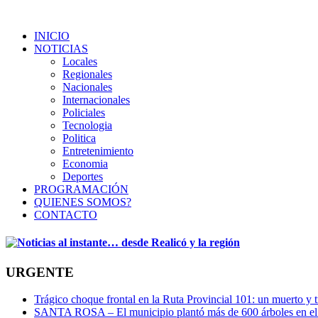
INICIO
NOTICIAS
Locales
Regionales
Nacionales
Internacionales
Policiales
Tecnologia
Politica
Entretenimiento
Economia
Deportes
PROGRAMACIÓN
QUIENES SOMOS?
CONTACTO
URGENTE
Trágico choque frontal en la Ruta Provincial 101: un muerto y t
SANTA ROSA – El municipio plantó más de 600 árboles en el 