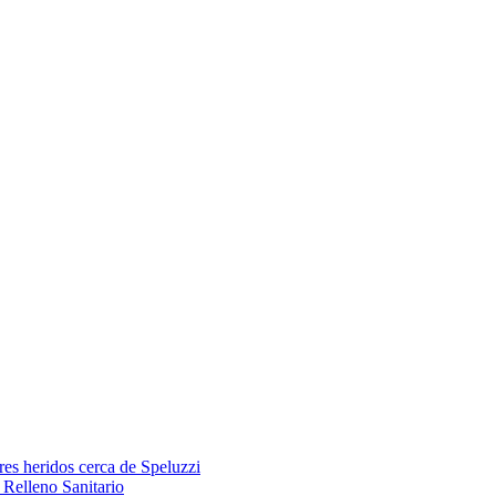
res heridos cerca de Speluzzi
Relleno Sanitario