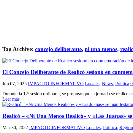
Tag Archive:
concejo deliberante
,
ni una menos
,
reali
El Concejo Deliberante de Realicó sesionó en conme
Jun 07, 2025
IMPACTO INFORMATIVO
Locales
,
News
,
Politica
0
Durante la 12ª sesión ordinaria, se propuso que la jornada se realice 
Leer más
Realicó – «Ni Una Menos Realicó» y «Las Juanas» se
Mar 30, 2022
IMPACTO INFORMATIVO
Locales
,
Politica
,
Region