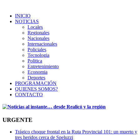
INICIO
NOTICIAS
Locales
Regionales
Nacionales
Internacionales
Policiales
Tecnologia
Politica
Entretenimiento
Economia
Deportes
PROGRAMACIÓN
QUIENES SOMOS?
CONTACTO
URGENTE
Trágico choque frontal en la Ruta Provincial 101: un muerto y
tres heridos cerca de Speluzzi