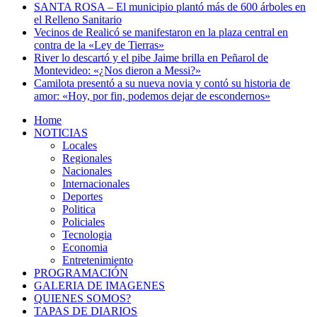
SANTA ROSA – El municipio plantó más de 600 árboles en
el Relleno Sanitario
Vecinos de Realicó se manifestaron en la plaza central en
contra de la «Ley de Tierras»
River lo descartó y el pibe Jaime brilla en Peñarol de
Montevideo: «¿Nos dieron a Messi?»
Camilota presentó a su nueva novia y contó su historia de
amor: «Hoy, por fin, podemos dejar de escondernos»
Home
NOTICIAS
Locales
Regionales
Nacionales
Internacionales
Deportes
Politica
Policiales
Tecnologia
Economia
Entretenimiento
PROGRAMACIÓN
GALERIA DE IMAGENES
QUIENES SOMOS?
TAPAS DE DIARIOS