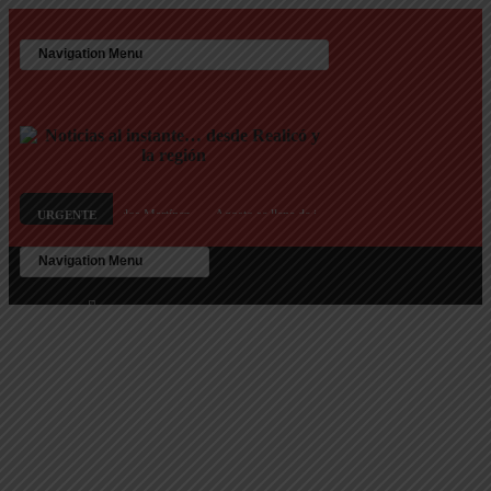
ante de DD.HH. Juan Carlos Martínez
Agosto se llena de juegos: el Mes de las Infancias se v
URGENTE
adjudicar las 25 viviendas del IPAV
Te ofrecen trabajo, pero es un engaño: así son las nuevas
os de datos en Texas debido a preocupaciones sobre el consumo eléctrico y de agua
ante de DD.HH. Juan Carlos Martínez