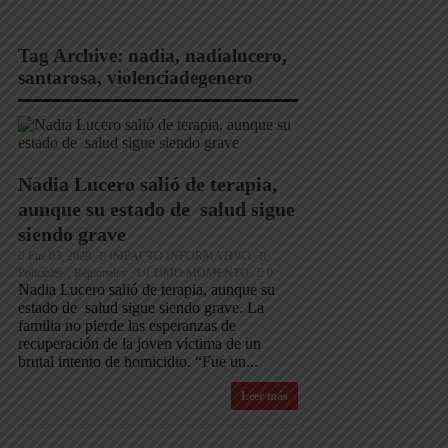
Tag Archive:
nadia
,
nadialucero
,
santarosa
,
violenciadegenero
Nadia Lucero salió de terapia,
aunque su estado de salud sigue
siendo grave
Ene 03, 2020
IMPACTO INFORMATIVO
Policiales
Regionales
ULTIMO MOMENTO
0
,
,
Nadia Lucero salió de terapia, aunque su
estado de salud sigue siendo grave. La
familia no pierde las esperanzas de
recuperación de la joven víctima de un
brutal intento de homicidio. “Fue un...
Leer más