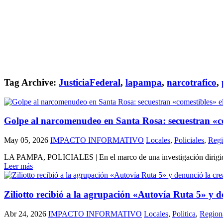
Tag Archive:
JusticiaFederal
,
lapampa
,
narcotrafico
,
Golpe al narcomenudeo en Santa Rosa: secuestran «co
May 05, 2026
IMPACTO INFORMATIVO
Locales
,
Policiales
,
Regi
LA PAMPA, POLICIALES | En el marco de una investigación dirigida por
Leer más
Ziliotto recibió a la agrupación «Autovía Ruta 5» y 
Abr 24, 2026
IMPACTO INFORMATIVO
Locales
,
Politica
,
Region