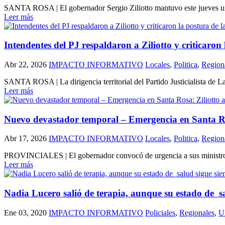
SANTA ROSA | El gobernador Sergio Ziliotto mantuvo este jueves una au
Leer más
Intendentes del PJ respaldaron a Ziliotto y criticaron
Abr 22, 2026
IMPACTO INFORMATIVO
Locales
,
Politica
,
Region
SANTA ROSA | La dirigencia territorial del Partido Justicialista de La
Leer más
Nuevo devastador temporal – Emergencia en Santa Rosa
Abr 17, 2026
IMPACTO INFORMATIVO
Locales
,
Politica
,
Region
PROVINCIALES | El gobernador convocó de urgencia a sus ministros y 
Leer más
Nadia Lucero salió de terapia, aunque su estado de s
Ene 03, 2020
IMPACTO INFORMATIVO
Policiales
,
Regionales
,
U