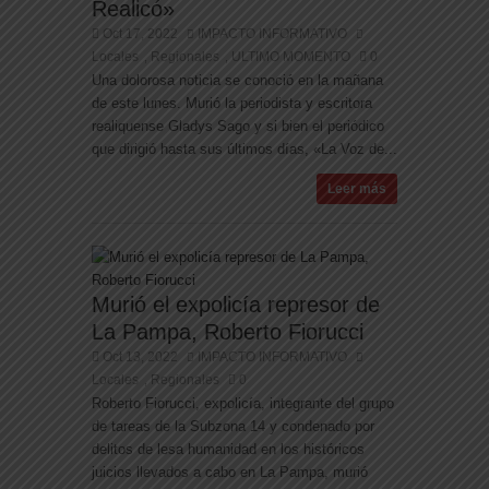
Realicó»
Oct 17, 2022
IMPACTO INFORMATIVO
Locales
Regionales
ULTIMO MOMENTO
0
,
,
Una dolorosa noticia se conoció en la mañana
de este lunes. Murió la periodista y escritora
realiquense Gladys Sago y si bien el periódico
que dirigió hasta sus últimos días, «La Voz de...
Leer más
Murió el expolicía represor de
La Pampa, Roberto Fiorucci
Oct 13, 2022
IMPACTO INFORMATIVO
Locales
Regionales
0
,
Roberto Fiorucci, expolicía, integrante del grupo
de tareas de la Subzona 14 y condenado por
delitos de lesa humanidad en los históricos
juicios llevados a cabo en La Pampa, murió