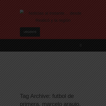
URGENTE
SANTA ROSA – El municipio plantó más de 600
árboles en el Relleno Sanitario
Vecinos de Realicó se manifestaron en la plaza
central en contra de la «Ley de Tierras»
River lo descartó y el pibe Jaime brilla en Peñarol
de Montevideo: «¿Nos dieron a Messi?»
Camilota presentó a su nueva novia y contó su
historia de amor: «Hoy, por fin, podemos dejar de
escondernos»
Flávio Bolsonaro culpó a Lula da Silva de la crisis
Tag Archive:
futbol de
con Argentina y a su «política exterior
ideologizada y de confrontación»
primera
,
marcelo araujo
,