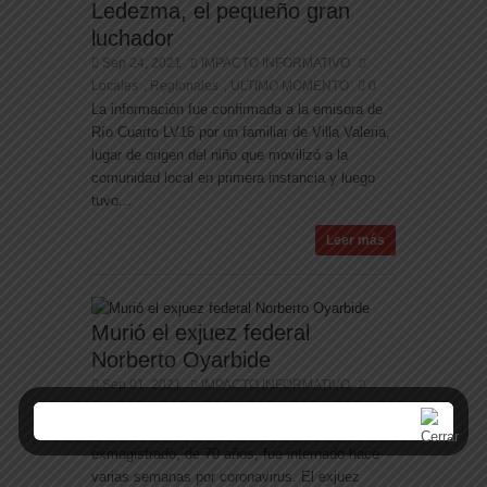
Ledezma, el pequeño gran
luchador
Sep 24, 2021
IMPACTO INFORMATIVO
Locales
Regionales
ULTIMO MOMENTO
0
,
,
La información fue confirmada a la emisora de
Río Cuarto LV16 por un familiar de Villa Valeria,
lugar de origen del niño que movilizó a la
comunidad local en primera instancia y luego
tuvo...
Leer más
Murió el exjuez federal
Norberto Oyarbide
Sep 01, 2021
IMPACTO INFORMATIVO
Nacionales
Politica
0
,
Murió el exjuez federal Norberto Oyarbide. El
exmagistrado, de 70 años, fue internado hace
varias semanas por coronavirus. El exjuez