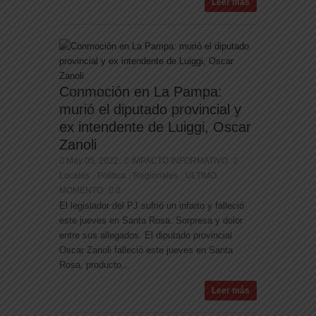
Leer más
Conmoción en La Pampa:
murió el diputado provincial y
ex intendente de Luiggi, Oscar
Zanoli
May 05, 2022
IMPACTO INFORMATIVO
Locales
Politica
Regionales
ULTIMO
,
,
,
MOMENTO
0
El legislador del PJ sufrió un infarto y falleció
este jueves en Santa Rosa. Sorpresa y dolor
entre sus allegados. El diputado provincial
Oscar Zanoli falleció este jueves en Santa
Rosa, producto...
Leer más