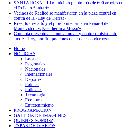
SANTA ROSA – El municipio plantó más de 600 árboles en
el Relleno Sanitario
Vecinos de Realicó se manifestaron en la plaza central en
contra de la «Ley de Tierras»
River lo descartó y el pibe Jaime brilla en Peñarol de
Montevideo: «¿Nos dieron a Messi?»
Camilota presentó a su nueva novia y contó su historia de
amor: «Hoy, por fin, podemos dejar de escondernos»
Home
NOTICIAS
Locales
Regionales
Nacionales
Internacionales
Deportes
Politica
Policiales
Tecnologia
Economia
Entretenimiento
PROGRAMACIÓN
GALERIA DE IMAGENES
QUIENES SOMOS?
TAPAS DE DIARIOS