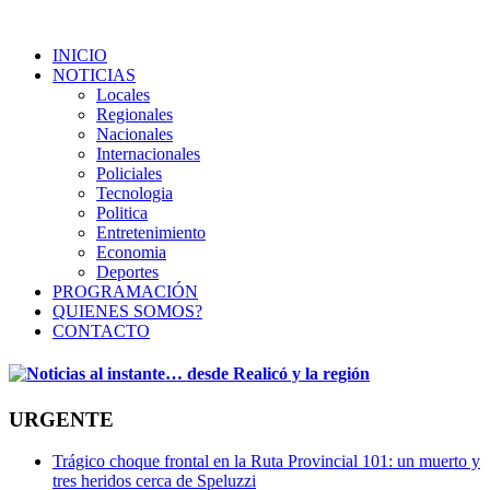
INICIO
NOTICIAS
Locales
Regionales
Nacionales
Internacionales
Policiales
Tecnologia
Politica
Entretenimiento
Economia
Deportes
PROGRAMACIÓN
QUIENES SOMOS?
CONTACTO
URGENTE
Trágico choque frontal en la Ruta Provincial 101: un muerto y
tres heridos cerca de Speluzzi