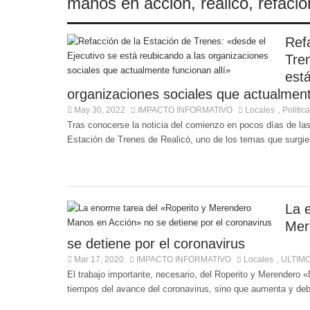
manos en accion
,
realico
,
refacio
Ref
Tre
est
organizaciones sociales que actualment
May 30, 2022
IMPACTO INFORMATIVO
Locales
Politica
,
Tras conocerse la noticia del comienzo en pocos días de las
Estación de Trenes de Realicó, uno de los temas que surgiero
La 
Mer
se detiene por el coronavirus
Mar 17, 2020
IMPACTO INFORMATIVO
Locales
ULTIM
,
El trabajo importante, necesario, del Roperito y Merendero
tiempos del avance del coronavirus, sino que aumenta y debe