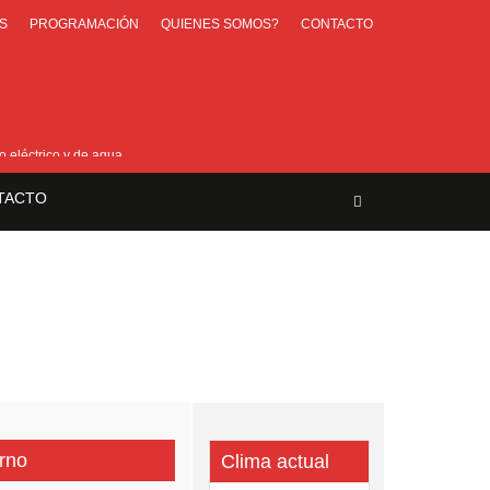
S
PROGRAMACIÓN
QUIENES SOMOS?
CONTACTO
o eléctrico y de agua
TACTO
ar»
rno
Clima actual