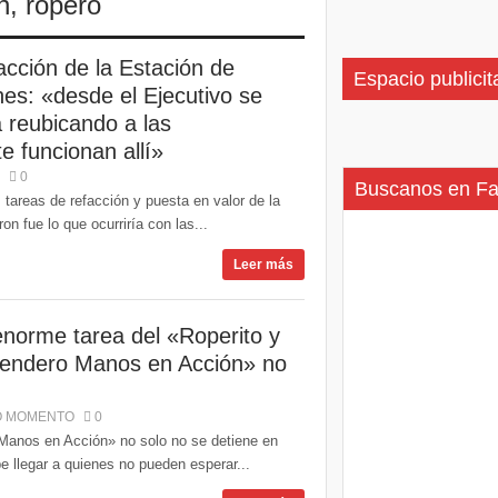
n
,
ropero
acción de la Estación de
Espacio publicit
nes: «desde el Ejecutivo se
á reubicando a las
e funcionan allí»
0
Buscanos en F
 tareas de refacción y puesta en valor de la
n fue lo que ocurriría con las...
Leer más
enorme tarea del «Roperito y
endero Manos en Acción» no
O MOMENTO
0
 «Manos en Acción» no solo no se detiene en
 llegar a quienes no pueden esperar...