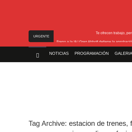
Te ofrecen trabajo, pe
URGENTE
Freno a la IA | Greg Abbott detiene la aproba
Examen 
NOTICIAS
PROGRAMACIÓN
GALERIA
Nuevo asesinato motochorro 
A un año del caso del
Tag Archive:
estacion de trenes
,