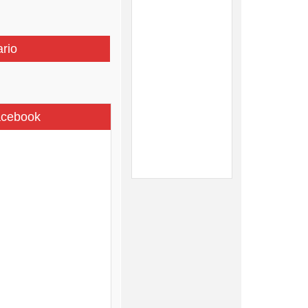
ario
acebook