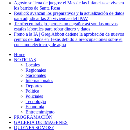
Agosto se llena de juegos: el Mes de las Infancias se vive en
los barrios de Santa Rosa
Realicó: avanzan los preparativos y la actualización de datos
para adjudicar las 25 viviendas del IPAV
Te ofrecen trabajo, pero es un engaño: así son las nuevas
estafas laborales para robar dinero y datos
Freno a la IA | Greg Abbott detiene la aprobación de nuevos
centros de datos en Texas debido a preocupaciones sobre el
consumo eléctrico y de agua
Home
NOTICIAS
Locales
Regionales
Nacionales
Internacionales
Deportes
Politica
Policiales
Tecnologia
Economia
Entretenimiento
PROGRAMACIÓN
GALERIA DE IMAGENES
QUIENES SOMOS?