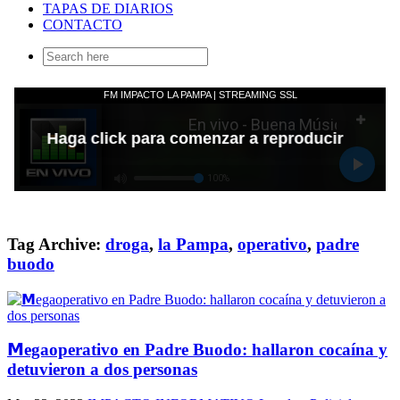
TAPAS DE DIARIOS
CONTACTO
Search
for:
Tag Archive:
droga
,
la Pampa
,
operativo
,
padre
buodo
𝗠egaoperativo en Padre Buodo: hallaron cocaína y
detuvieron a dos personas