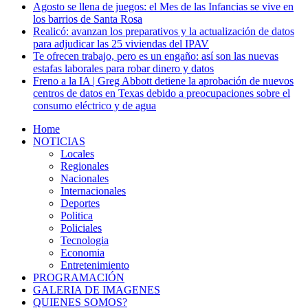
Agosto se llena de juegos: el Mes de las Infancias se vive en
los barrios de Santa Rosa
Realicó: avanzan los preparativos y la actualización de datos
para adjudicar las 25 viviendas del IPAV
Te ofrecen trabajo, pero es un engaño: así son las nuevas
estafas laborales para robar dinero y datos
Freno a la IA | Greg Abbott detiene la aprobación de nuevos
centros de datos en Texas debido a preocupaciones sobre el
consumo eléctrico y de agua
Home
NOTICIAS
Locales
Regionales
Nacionales
Internacionales
Deportes
Politica
Policiales
Tecnologia
Economia
Entretenimiento
PROGRAMACIÓN
GALERIA DE IMAGENES
QUIENES SOMOS?