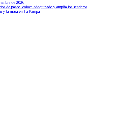
viembre de 2026
ios de paseo, coloca adoquinado y amplía los senderos
to y la mora en La Pampa