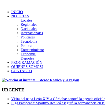
INICIO
NOTICIAS
Locales
Regionales
Nacionales
Internacionales
Policiales
Tecnologia
Politica
Entretenimiento
Economia
Deportes
PROGRAMACIÓN
QUIENES SOMOS?
CONTACTO
URGENTE
Visita del papa León XIV a Córdoba: conocé la agenda oficial y 
Liga Pampeana: Sportivo Realicó aseguró la permanencia en la