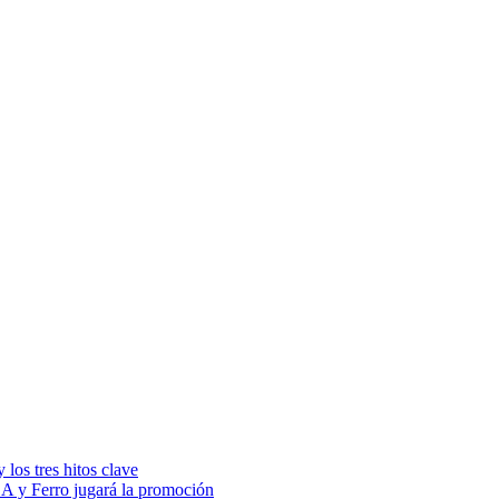
los tres hitos clave
 A y Ferro jugará la promoción