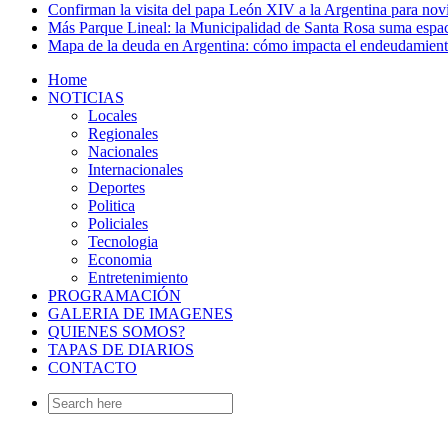
Confirman la visita del papa León XIV a la Argentina para no
Más Parque Lineal: la Municipalidad de Santa Rosa suma espac
Mapa de la deuda en Argentina: cómo impacta el endeudamien
Home
NOTICIAS
Locales
Regionales
Nacionales
Internacionales
Deportes
Politica
Policiales
Tecnologia
Economia
Entretenimiento
PROGRAMACIÓN
GALERIA DE IMAGENES
QUIENES SOMOS?
TAPAS DE DIARIOS
CONTACTO
Search
for: