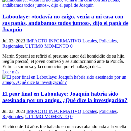
Laboulaye: «todavía no caigo, venía a mi casa con
sus papás, andábamos todos juntos», dijo el papá de
Joaquín
Jul 03, 2023
IMPACTO INFORMATIVO
Locales
,
Policiales
,
Regionales
,
ULTIMO MOMENTO
0
Martín Sperani se refirió al presunto autor del homicidio de su hijo.
Según precisó, el joven confesó y se autoincriminó ante la Policía.
Entre la sorpresa y la conmoción por el hallazgo del...
Leer más
El peor final en Laboulaye: Joaquín habría sido
asesinado por un amigo. ¿Qué dice la investigación?
Jul 03, 2023
IMPACTO INFORMATIVO
Locales
,
Policiales
,
Regionales
,
ULTIMO MOMENTO
0
El chico de 14 años fue hallado en una casa abandonada a la vuelta