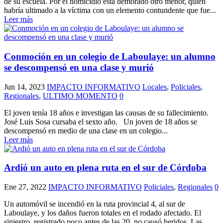
de su escuela. Por el homicidio está demorado otro menor, quien
habría ultimado a la víctima con un elemento contundente que fue...
Leer más
Conmoción en un colegio de Laboulaye: un alumno
se descompensó en una clase y murió
Jun 14, 2023
IMPACTO INFORMATIVO
Locales
,
Policiales
,
Regionales
,
ULTIMO MOMENTO
0
El joven tenía 18 años e investigan las causas de su fallecimiento.
José Luis Sosa cursaba el sexto año. Un joven de 18 años se
descompensó en medio de una clase en un colegio...
Leer más
Ardió un auto en plena ruta en el sur de Córdoba
Ene 27, 2022
IMPACTO INFORMATIVO
Policiales
,
Regionales
0
Un automóvil se incendió en la ruta provincial 4, al sur de
Laboulaye, y los daños fueron totales en el rodado afectado. El
siniestro, registrado poco antes de las 20, no causó heridos. Las...