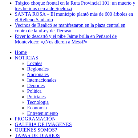
Trágico choque frontal en la Ruta Provincial 101: un muerto y
tres heridos cerca de Speluzzi
SANTA ROSA – El municipio plantó más de 600 árboles en
el Relleno Sanitario
Vecinos de Realicó se manifestaron en la plaza central en
contra de la «Ley de Tierras»
River lo descartó y el pibe Jaime brilla en Peñarol de
Montevideo: «¿Nos dieron a Messi?»
Home
NOTICIAS
Locales
Regionales
Nacionales
Internacionales
Deportes
Politica
Policiales
Tecnologia
Economia
Entretenimiento
PROGRAMACIÓN
GALERIA DE IMAGENES
QUIENES SOMOS?
TAPAS DE DIARIOS