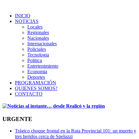
INICIO
NOTICIAS
Locales
Regionales
Nacionales
Internacionales
Policiales
Tecnologia
Politica
Entretenimiento
Economia
Deportes
PROGRAMACIÓN
QUIENES SOMOS?
CONTACTO
URGENTE
Trágico choque frontal en la Ruta Provincial 101: un muerto y
tres heridos cerca de Speluzzi