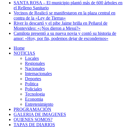
SANTA ROSA – El municipio plantó más de 600 árboles en
el Relleno Sanitario
Vecinos de Realicó se manifestaron en la plaza central en
contra de la «Ley de Tierras»
River lo descartó y el pibe Jaime brilla en Peñarol de
Montevideo: «¿Nos dieron a Messi?»
Camilota presentó a su nueva novia y contó su historia de
amor: «Hoy, por fin, podemos dejar de escondernos»
Home
NOTICIAS
Locales
Regionales
Nacionales
Internacionales
Deportes
Politica
Policiales
Tecnologia
Economia
Entretenimiento
PROGRAMACIÓN
GALERIA DE IMAGENES
QUIENES SOMOS?
TAPAS DE DIARIOS