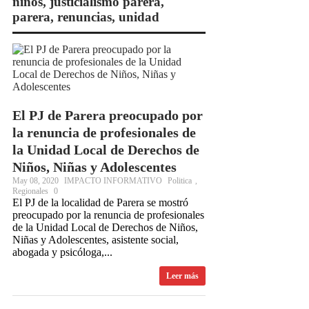
niños
,
justicialismo parera
,
River lo descartó y el pibe Jaime brilla en
parera
,
renuncias
,
unidad
Peñarol de Montevideo: «¿Nos dieron a
Messi?»
Camilota presentó a su nueva novia y contó su
El PJ de Parera preocupado por
historia de amor: «Hoy, por fin, podemos dejar
la renuncia de profesionales de
la Unidad Local de Derechos de
de escondernos»
Niños, Niñas y Adolescentes
May 08, 2020
IMPACTO INFORMATIVO
Politica
,
Regionales
0
El PJ de la localidad de Parera se mostró
preocupado por la renuncia de profesionales
de la Unidad Local de Derechos de Niños,
Niñas y Adolescentes, asistente social,
abogada y psicóloga,...
Leer más