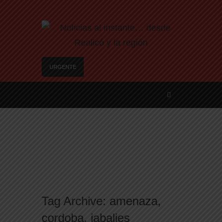
URGENTE
SANTA ROSA – El municipio plantó más de 600
árboles en el Relleno Sanitario
Vecinos de Realicó se manifestaron en la plaza
central en contra de la «Ley de Tierras»
River lo descartó y el pibe Jaime brilla en Peñarol
de Montevideo: «¿Nos dieron a Messi?»
Camilota presentó a su nueva novia y contó su
historia de amor: «Hoy, por fin, podemos dejar de
escondernos»
Flávio Bolsonaro culpó a Lula da Silva de la crisis
Tag Archive:
amenaza
,
con Argentina y a su «política exterior
ideologizada y de confrontación»
cordoba
,
jabalies