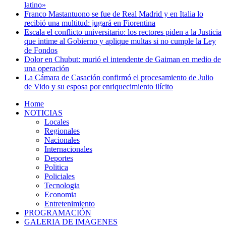
latino»
Franco Mastantuono se fue de Real Madrid y en Italia lo
recibió una multitud: jugará en Fiorentina
Escala el conflicto universitario: los rectores piden a la Justicia
que intime al Gobierno y aplique multas si no cumple la Ley
de Fondos
Dolor en Chubut: murió el intendente de Gaiman en medio de
una operación
La Cámara de Casación confirmó el procesamiento de Julio
de Vido y su esposa por enriquecimiento ilícito
Home
NOTICIAS
Locales
Regionales
Nacionales
Internacionales
Deportes
Politica
Policiales
Tecnologia
Economia
Entretenimiento
PROGRAMACIÓN
GALERIA DE IMAGENES