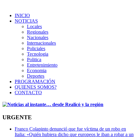
INICIO
NOTICIAS
Locales
Regionales
Nacionales
Internacionales
Policiales
Tecnologia
Politica
Entretenimiento
Economia
Deportes
PROGRAMACIÓN
QUIENES SOMOS?
CONTACTO
URGENTE
Franco Colapinto denunció que fue víctima de un robo en
Italia: «Quién hubiera dicho que europeos le iban a robar a un