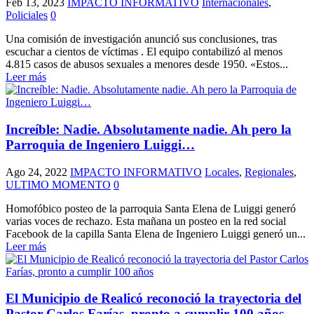
Feb 13, 2023
IMPACTO INFORMATIVO
Internacionales
,
Policiales
0
Una comisión de investigación anunció sus conclusiones, tras
escuchar a cientos de víctimas . El equipo contabilizó al menos
4.815 casos de abusos sexuales a menores desde 1950. «Estos...
Leer más
Increíble: Nadie. Absolutamente nadie. Ah pero la
Parroquia de Ingeniero Luiggi…
Ago 24, 2022
IMPACTO INFORMATIVO
Locales
,
Regionales
,
ULTIMO MOMENTO
0
Homofóbico posteo de la parroquia Santa Elena de Luiggi generó
varias voces de rechazo. Esta mañana un posteo en la red social
Facebook de la capilla Santa Elena de Ingeniero Luiggi generó un...
Leer más
El Municipio de Realicó reconoció la trayectoria del
Pastor Carlos Farías, pronto a cumplir 100 años