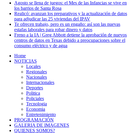
Agosto se llena de juegos: el Mes de las Infancias se vive en
los barrios de Santa Rosa
Realicó: avanzan los preparativos y la actualización de datos
para adjudicar las 25 viviendas del IPAV
Te ofrecen trabajo, pero es un engaño: así son las nuevas
estafas laborales para robar dinero y datos
Freno a la IA | Greg Abbott detiene la aprobación de nuevos
centros de datos en Texas debido a preocupaciones sobre el
consumo eléctrico y de agua
Home
NOTICIAS
Locales
Regionales
Nacionales
Internacionales
Deportes
Politica
Policiales
Tecnologia
Economia
Entretenimiento
PROGRAMACIÓN
GALERIA DE IMAGENES
QUIENES SOMOS?