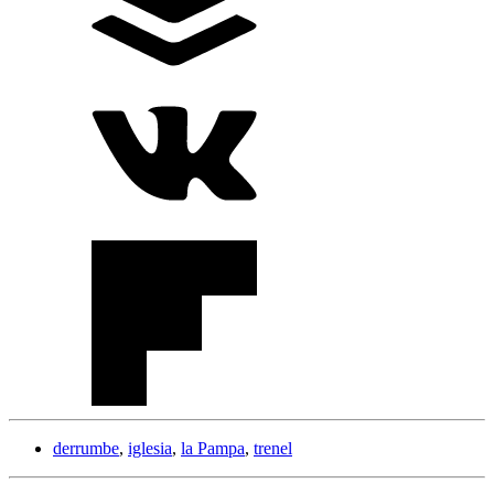
derrumbe
,
iglesia
,
la Pampa
,
trenel