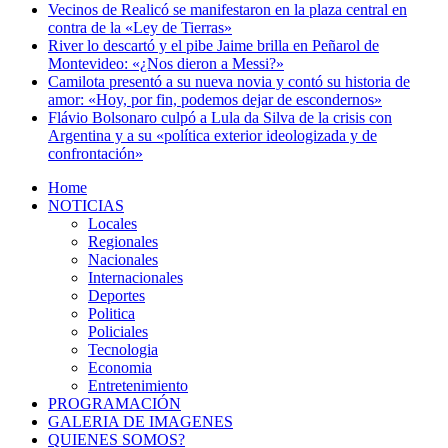
Vecinos de Realicó se manifestaron en la plaza central en
contra de la «Ley de Tierras»
River lo descartó y el pibe Jaime brilla en Peñarol de
Montevideo: «¿Nos dieron a Messi?»
Camilota presentó a su nueva novia y contó su historia de
amor: «Hoy, por fin, podemos dejar de escondernos»
Flávio Bolsonaro culpó a Lula da Silva de la crisis con
Argentina y a su «política exterior ideologizada y de
confrontación»
Home
NOTICIAS
Locales
Regionales
Nacionales
Internacionales
Deportes
Politica
Policiales
Tecnologia
Economia
Entretenimiento
PROGRAMACIÓN
GALERIA DE IMAGENES
QUIENES SOMOS?