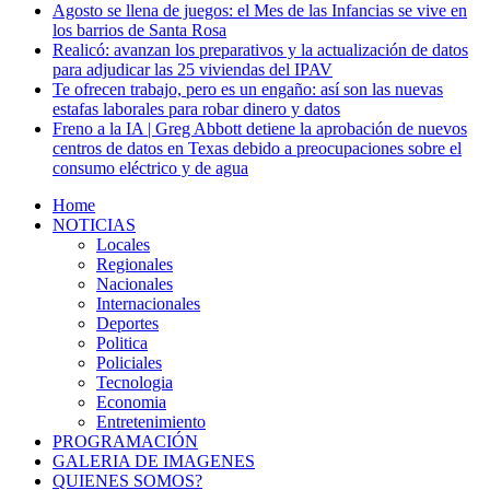
Agosto se llena de juegos: el Mes de las Infancias se vive en
los barrios de Santa Rosa
Realicó: avanzan los preparativos y la actualización de datos
para adjudicar las 25 viviendas del IPAV
Te ofrecen trabajo, pero es un engaño: así son las nuevas
estafas laborales para robar dinero y datos
Freno a la IA | Greg Abbott detiene la aprobación de nuevos
centros de datos en Texas debido a preocupaciones sobre el
consumo eléctrico y de agua
Home
NOTICIAS
Locales
Regionales
Nacionales
Internacionales
Deportes
Politica
Policiales
Tecnologia
Economia
Entretenimiento
PROGRAMACIÓN
GALERIA DE IMAGENES
QUIENES SOMOS?