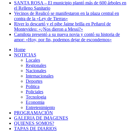
SANTA ROSA – El municipio plantó más de 600 árboles en
el Relleno Sanitario
Vecinos de Realicó se manifestaron en la plaza central en
contra de la «Ley de Tierras»
River lo descartó y el pibe Jaime brilla en Peñarol de
Montevideo: «¿Nos dieron a Messi?»
Camilota presentó a su nueva novia y contó su historia de
amor: «Hoy, por fin, podemos dejar de escondernos»
Home
NOTICIAS
Locales
Regionales
Nacionales
Internacionales
Deportes
Politica
Policiales
Tecnologia
Economia
Entretenimiento
PROGRAMACIÓN
GALERIA DE IMAGENES
QUIENES SOMOS?
TAPAS DE DIARIOS