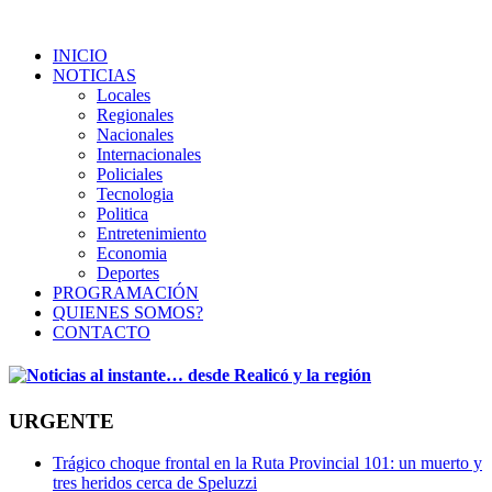
INICIO
NOTICIAS
Locales
Regionales
Nacionales
Internacionales
Policiales
Tecnologia
Politica
Entretenimiento
Economia
Deportes
PROGRAMACIÓN
QUIENES SOMOS?
CONTACTO
URGENTE
Trágico choque frontal en la Ruta Provincial 101: un muerto y
tres heridos cerca de Speluzzi