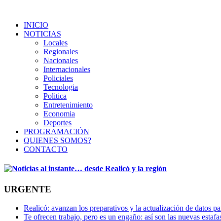
INICIO
NOTICIAS
Locales
Regionales
Nacionales
Internacionales
Policiales
Tecnologia
Politica
Entretenimiento
Economia
Deportes
PROGRAMACIÓN
QUIENES SOMOS?
CONTACTO
URGENTE
Realicó: avanzan los preparativos y la actualización de datos p
Te ofrecen trabajo, pero es un engaño: así son las nuevas estafa