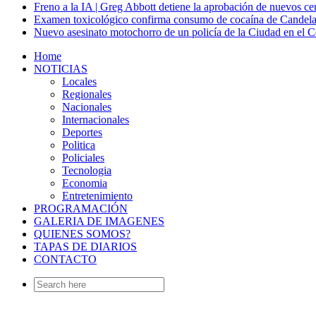
Freno a la IA | Greg Abbott detiene la aprobación de nuevos ce
Examen toxicológico confirma consumo de cocaína de Candela
Nuevo asesinato motochorro de un policía de la Ciudad en el
Home
NOTICIAS
Locales
Regionales
Nacionales
Internacionales
Deportes
Politica
Policiales
Tecnologia
Economia
Entretenimiento
PROGRAMACIÓN
GALERIA DE IMAGENES
QUIENES SOMOS?
TAPAS DE DIARIOS
CONTACTO
Search
for: