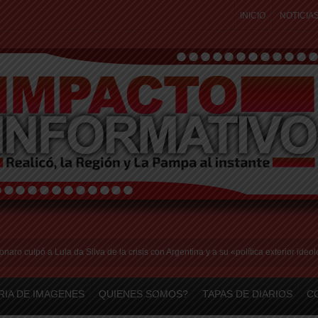
INICIO
NOTICIA
culpó a Lula da Silva de la crisis con Argentina y a su «política exterior ideologiz
RIA DE IMAGENES
QUIENES SOMOS?
TAPAS DE DIARIOS
C