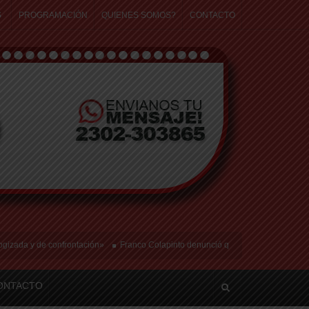
S
PROGRAMACIÓN
QUIENES SOMOS?
CONTACTO
ada y de confrontación»
Franco Colapinto denunció que fue víctima de un robo en
ONTACTO