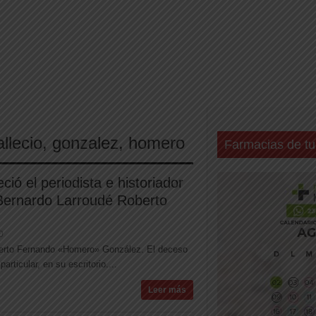
allecio
,
gonzalez
,
homero
Farmacias de tu
eció el periodista e historiador
Bernardo Larroudé Roberto
0
Roberto Fernando «Homero» González. El deceso
rticular, en su escritorio....
Leer más