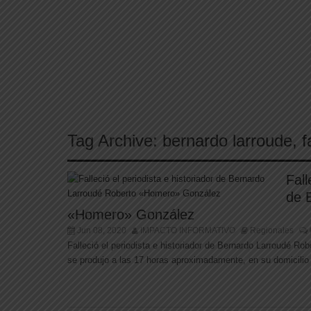
Tag Archive:
bernardo larroude
,
f
Fall
de 
«Homero» González
Jun 08, 2020
IMPACTO INFORMATIVO
Regionales
Falleció el periodista e historiador de Bernardo Larroudé 
se produjo a las 17 horas aproximadamente, en su domicilio pa