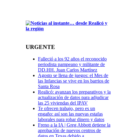
URGENTE
Falleció a los 92 años el reconocido
periodista pampeano y militante de
DD.HH. Juan Carlos Martínez
Agosto se llena de juegos: el Mes de
las Infancias se vive en los barrios de
Santa Rosa
Realicó: avanzan los preparativos y la
actualización de datos para adjudicar
las 25 viviendas del IPAV
Te ofrecen trabajo, pero es un
engaño: así son las nuevas estafas
laborales para robar dinero y datos
Freno a la IA | Greg Abbott detiene la
aprobación de nuevos centros de
datos en Texas debido a