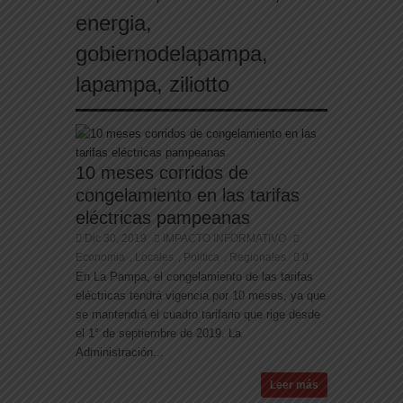
energia
,
gobiernodelapampa
,
lapampa
,
ziliotto
10 meses corridos de
congelamiento en las tarifas
eléctricas pampeanas
Dic 30, 2019
IMPACTO INFORMATIVO
Economia
Locales
Politica
Regionales
0
,
,
,
En La Pampa, el congelamiento de las tarifas
eléctricas tendrá vigencia por 10 meses, ya que
se mantendrá el cuadro tarifario que rige desde
el 1° de septiembre de 2019. La
Administración...
Leer más