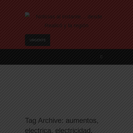
URGENTE
Trágico choque frontal en la Ruta Provincial 101:
un muerto y tres heridos cerca de Speluzzi
SANTA ROSA – El municipio plantó más de 600
árboles en el Relleno Sanitario
Vecinos de Realicó se manifestaron en la plaza
central en contra de la «Ley de Tierras»
River lo descartó y el pibe Jaime brilla en Peñarol
de Montevideo: «¿Nos dieron a Messi?»
Camilota presentó a su nueva novia y contó su
historia de amor: «Hoy, por fin, podemos dejar de
Tag Archive:
aumentos
,
escondernos»
electrica
,
electricidad
,