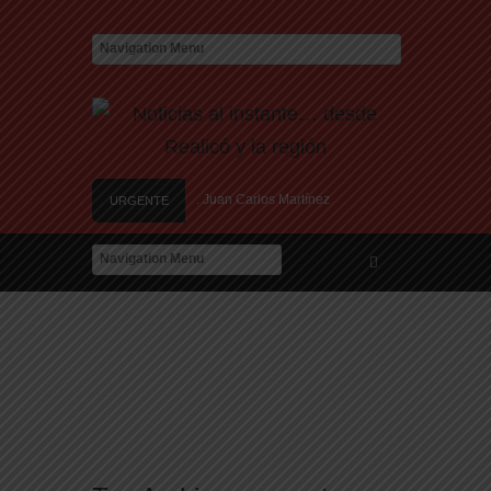
a pampeano y militante de DD.HH. Juan Carlos Martínez
URGENTE
as se vive en los barrios de Santa Rosa
ción de datos para adjudicar las 25 viviendas del IPAV
as nuevas estafas laborales para robar dinero y datos
ión de nuevos centros de datos en Texas debido a preocupaciones sobre el consumo 
a pampeano y militante de DD.HH. Juan Carlos Martínez