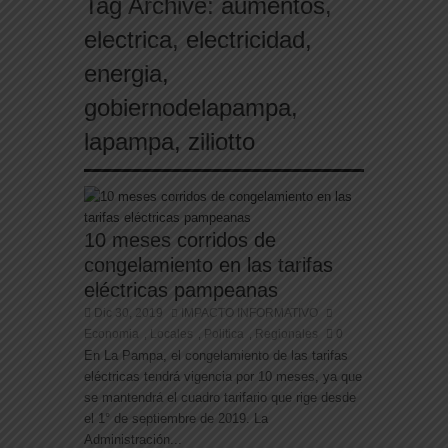
Tag Archive:
aumentos
,
electrica
,
electricidad
,
energia
,
gobiernodelapampa
,
lapampa
,
ziliotto
10 meses corridos de
congelamiento en las tarifas
eléctricas pampeanas
Dic 30, 2019
IMPACTO INFORMATIVO
Economia
Locales
Politica
Regionales
0
,
,
,
En La Pampa, el congelamiento de las tarifas
eléctricas tendrá vigencia por 10 meses, ya que
se mantendrá el cuadro tarifario que rige desde
el 1° de septiembre de 2019. La
Administración...