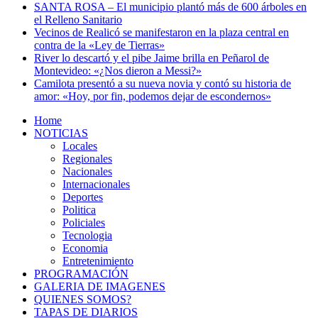
SANTA ROSA – El municipio plantó más de 600 árboles en
el Relleno Sanitario
Vecinos de Realicó se manifestaron en la plaza central en
contra de la «Ley de Tierras»
River lo descartó y el pibe Jaime brilla en Peñarol de
Montevideo: «¿Nos dieron a Messi?»
Camilota presentó a su nueva novia y contó su historia de
amor: «Hoy, por fin, podemos dejar de escondernos»
Home
NOTICIAS
Locales
Regionales
Nacionales
Internacionales
Deportes
Politica
Policiales
Tecnologia
Economia
Entretenimiento
PROGRAMACIÓN
GALERIA DE IMAGENES
QUIENES SOMOS?
TAPAS DE DIARIOS