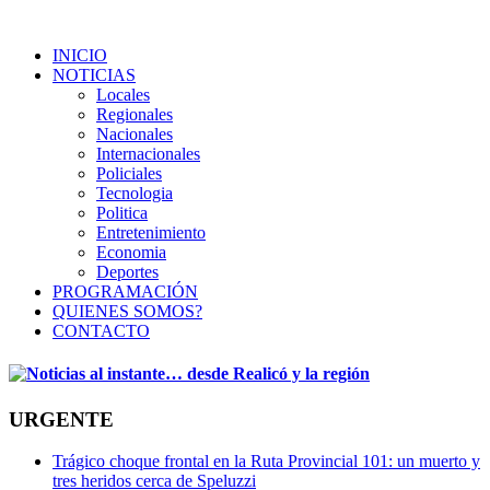
INICIO
NOTICIAS
Locales
Regionales
Nacionales
Internacionales
Policiales
Tecnologia
Politica
Entretenimiento
Economia
Deportes
PROGRAMACIÓN
QUIENES SOMOS?
CONTACTO
URGENTE
Trágico choque frontal en la Ruta Provincial 101: un muerto y
tres heridos cerca de Speluzzi