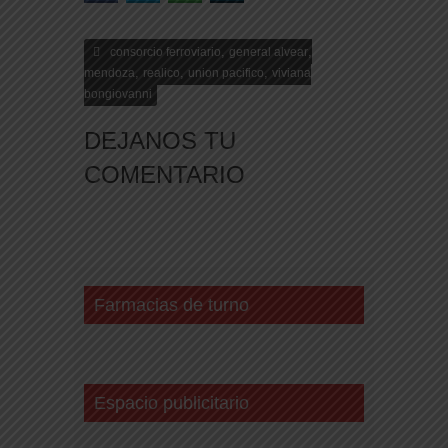
,
,
consorcio ferroviario
general alvear
,
,
,
mendoza
realico
union pacifico
viviana
bongiovanni
DEJANOS TU
COMENTARIO
Farmacias de turno
Espacio publicitario