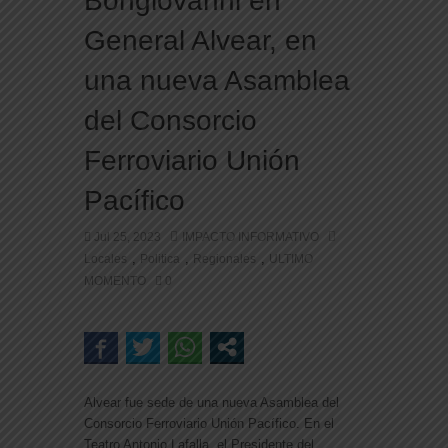
Bongiovanni en
General Alvear, en
una nueva Asamblea
del Consorcio
Ferroviario Unión
Pacífico
Jul 25, 2023
IMPACTO INFORMATIVO
,
,
,
Locales
Politica
Regionales
ULTIMO
MOMENTO
0
Alvear fue sede de una nueva Asamblea del
Consorcio Ferroviario Unión Pacífico. En el
Teatro Antonio Lafalla, el Presidente del