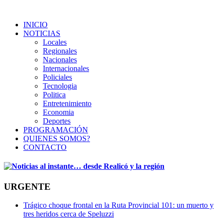
INICIO
NOTICIAS
Locales
Regionales
Nacionales
Internacionales
Policiales
Tecnologia
Politica
Entretenimiento
Economia
Deportes
PROGRAMACIÓN
QUIENES SOMOS?
CONTACTO
URGENTE
Trágico choque frontal en la Ruta Provincial 101: un muerto y
tres heridos cerca de Speluzzi