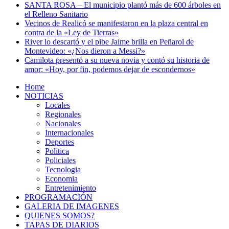
SANTA ROSA – El municipio plantó más de 600 árboles en
el Relleno Sanitario
Vecinos de Realicó se manifestaron en la plaza central en
contra de la «Ley de Tierras»
River lo descartó y el pibe Jaime brilla en Peñarol de
Montevideo: «¿Nos dieron a Messi?»
Camilota presentó a su nueva novia y contó su historia de
amor: «Hoy, por fin, podemos dejar de escondernos»
Home
NOTICIAS
Locales
Regionales
Nacionales
Internacionales
Deportes
Politica
Policiales
Tecnologia
Economia
Entretenimiento
PROGRAMACIÓN
GALERIA DE IMAGENES
QUIENES SOMOS?
TAPAS DE DIARIOS