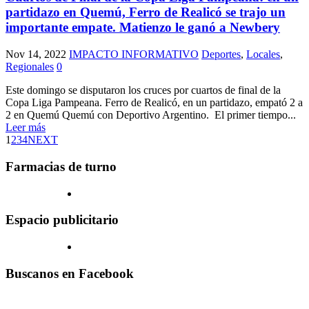
partidazo en Quemú, Ferro de Realicó se trajo un
importante empate. Matienzo le ganó a Newbery
Nov 14, 2022
IMPACTO INFORMATIVO
Deportes
,
Locales
,
Regionales
0
Este domingo se disputaron los cruces por cuartos de final de la
Copa Liga Pampeana. Ferro de Realicó, en un partidazo, empató 2 a
2 en Quemú Quemú con Deportivo Argentino. El primer tiempo...
Leer más
1
2
3
4
NEXT
Farmacias de turno
Espacio publicitario
Buscanos en Facebook