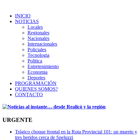
INICIO
NOTICIAS
Locales
Regionales
Nacionales
Internacionales
Policiales
Tecnologia
Politica
Entretenimiento
Economia
Deportes
PROGRAMACIÓN
QUIENES SOMOS?
CONTACTO
URGENTE
Trágico choque frontal en la Ruta Provincial 101: un muerto y
tres heridos cerca de Speluzzi