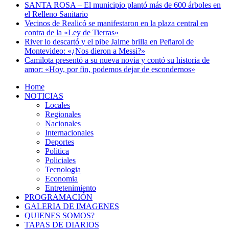
SANTA ROSA – El municipio plantó más de 600 árboles en
el Relleno Sanitario
Vecinos de Realicó se manifestaron en la plaza central en
contra de la «Ley de Tierras»
River lo descartó y el pibe Jaime brilla en Peñarol de
Montevideo: «¿Nos dieron a Messi?»
Camilota presentó a su nueva novia y contó su historia de
amor: «Hoy, por fin, podemos dejar de escondernos»
Home
NOTICIAS
Locales
Regionales
Nacionales
Internacionales
Deportes
Politica
Policiales
Tecnologia
Economia
Entretenimiento
PROGRAMACIÓN
GALERIA DE IMAGENES
QUIENES SOMOS?
TAPAS DE DIARIOS