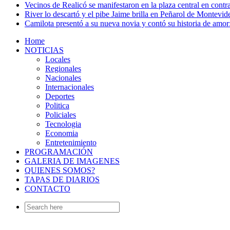
Vecinos de Realicó se manifestaron en la plaza central en contr
River lo descartó y el pibe Jaime brilla en Peñarol de Montevi
Camilota presentó a su nueva novia y contó su historia de amo
Home
NOTICIAS
Locales
Regionales
Nacionales
Internacionales
Deportes
Politica
Policiales
Tecnologia
Economia
Entretenimiento
PROGRAMACIÓN
GALERIA DE IMAGENES
QUIENES SOMOS?
TAPAS DE DIARIOS
CONTACTO
Search
for: