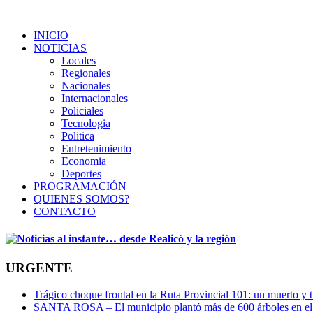
INICIO
NOTICIAS
Locales
Regionales
Nacionales
Internacionales
Policiales
Tecnologia
Politica
Entretenimiento
Economia
Deportes
PROGRAMACIÓN
QUIENES SOMOS?
CONTACTO
URGENTE
Trágico choque frontal en la Ruta Provincial 101: un muerto y t
SANTA ROSA – El municipio plantó más de 600 árboles en el 