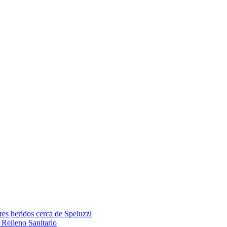
res heridos cerca de Speluzzi
Relleno Sanitario