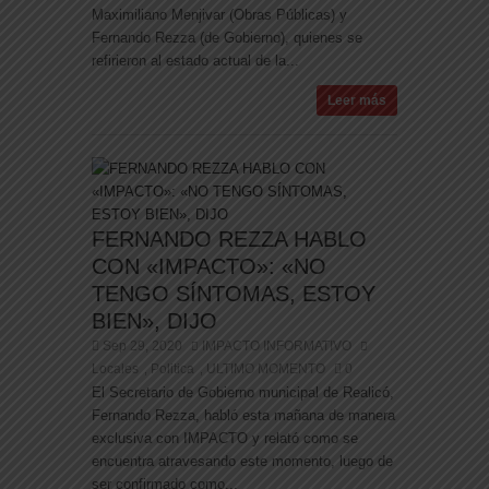
Maximiliano Menjivar (Obras Públicas) y
Fernando Rezza (de Gobierno), quienes se
refirieron al estado actual de la...
Leer más
FERNANDO REZZA HABLO
CON «IMPACTO»: «NO
TENGO SÍNTOMAS, ESTOY
BIEN», DIJO
Sep 29, 2020
IMPACTO INFORMATIVO
Locales
Politica
ULTIMO MOMENTO
0
,
,
El Secretario de Gobierno municipal de Realicó,
Fernando Rezza, habló esta mañana de manera
exclusiva con IMPACTO y relató como se
encuentra atravesando este momento, luego de
ser confirmado como...