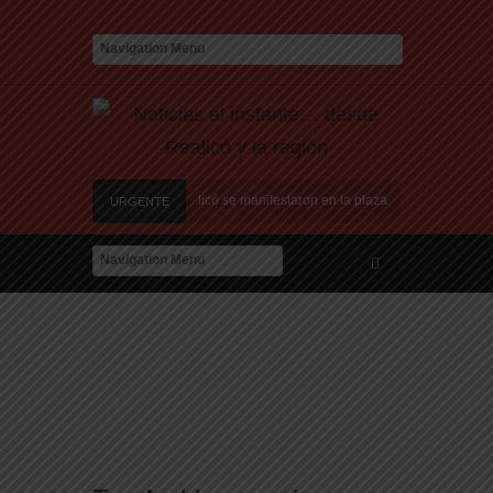
Sanitario
Vecinos de Realicó se manifestaron en la plaza central en contra de 
URGENTE
¿Nos dieron a Messi?»
, por fin, podemos dejar de escondernos»
u «política exterior ideologizada y de confrontación»
Sanitario