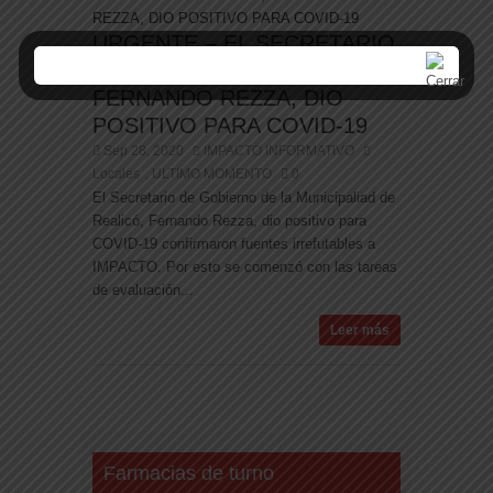
URGENTE – EL SECRETARIO
DE GOBIERNO DE REALICÓ,
FERNANDO REZZA, DIO
POSITIVO PARA COVID-19
Sep 28, 2020
IMPACTO INFORMATIVO
Locales
ULTIMO MOMENTO
0
,
El Secretario de Gobierno de la Municipaliad de
Realicó, Fernando Rezza, dio positivo para
COVID-19 confirmaron fuentes irrefutables a
IMPACTO. Por esto se comenzó con las tareas
de evaluación...
Leer más
Farmacias de turno