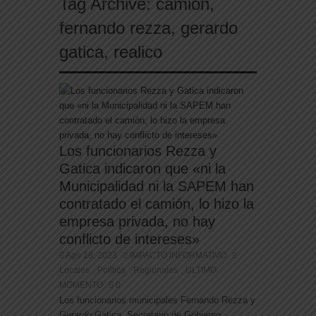
Tag Archive:
camion
,
fernando rezza
,
gerardo
gatica
,
realico
Los funcionarios Rezza y
Gatica indicaron que «ni la
Municipalidad ni la SAPEM han
contratado el camión, lo hizo la
empresa privada, no hay
conflicto de intereses»
Ago 18, 2023
IMPACTO INFORMATIVO
Locales
Politica
Regionales
ULTIMO
,
,
,
MOMENTO
0
Los funcionarios municipales Fernando Rezza y
Gerardo Gatica, Secretario de Gobierno