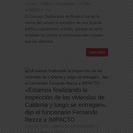
Locales
Politica
Regionales
ULTIMO
,
,
,
MOMENTO
0
El Concejo Deliberante de Realicó fue en la
noche del jueves el epicentro de una movida
política sumamente extraña, aunque no tanto
teniendo en cuenta el prearmado eleccionario
que las distintas...
Leer más
«Estamos finalizando la
inspección de las viviendas de
Caldenia y luego se entregan»,
dijo el funcionario Fernando
Rezza a IMPACTO
Abr 04, 2022
IMPACTO INFORMATIVO
Locales
Politica
0
,