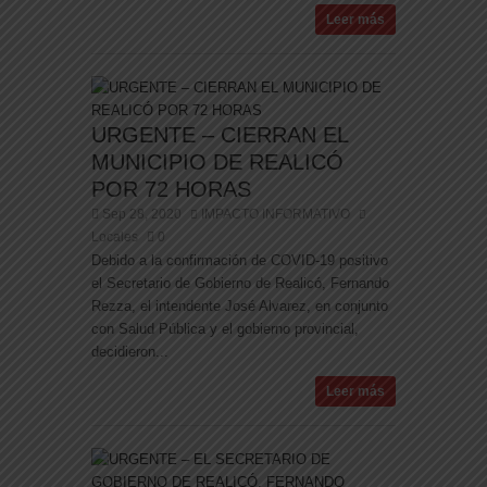
Leer más
URGENTE – CIERRAN EL
MUNICIPIO DE REALICÓ
POR 72 HORAS
Sep 28, 2020
IMPACTO INFORMATIVO
Locales
0
Debido a la confirmación de COVID-19 positivo
el Secretario de Gobierno de Realicó, Fernando
Rezza, el intendente José Alvarez, en conjunto
con Salud Pública y el gobierno provincial,
decidieron...
Leer más