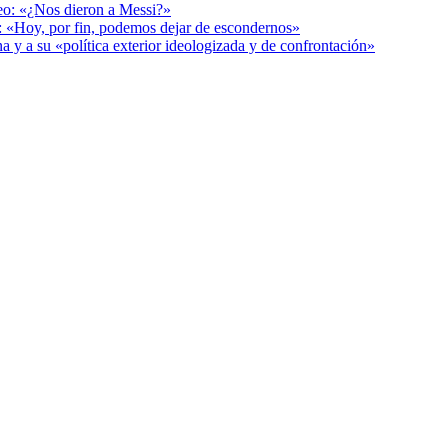
deo: «¿Nos dieron a Messi?»
r: «Hoy, por fin, podemos dejar de escondernos»
a y a su «política exterior ideologizada y de confrontación»