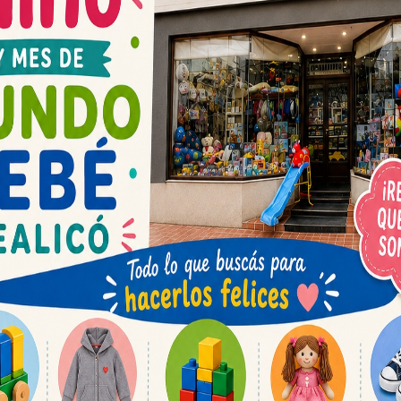
 Altolaguirre en nueva recorrida
 Santa Rosa
24, 2021
IMPACTO INFORMATIVO
Politica
,
nales
0
candidato a senador nacional Hipólito “Poli”
guirre continúa sus recorridas en el marco de la
a de cara a las Primarias Abiertas,
áneas y Obligatorias del próximo 12...
Leer más
Espacio publicit
iel Kroneberger y Martín
uieyra y su «educación para el
ajo»
18, 2021
IMPACTO INFORMATIVO
Politica
,
nales
0
 candidato a Senador Nacional, por Juntos Por
bio, Daniel Kroneberger, y a diputado
al, Martín Maquieyra sostuvieron que la