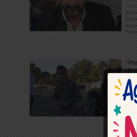
Politic
El pre
Kroneb
proyec
“Vamos
“Pre
de 
frac
Ago 
Politic
El pre
sostu
que so
nuevas