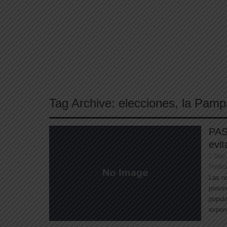
Tag Archive:
elecciones
,
la Pamp
PAS
evit
Sep 
Politic
Las no
provin
popula
expend