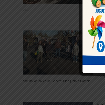
agenda
en...
Patr
camp
“Su
orgu
Ago 
Regio
En lo 
en la 
Altola
caminó las calles de General Pico junto a Patricia...
Poc