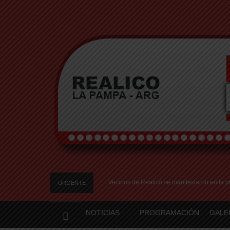
s en el Relleno Sanitario
Vecinos de Realicó se manifestaron en la plaza cent
URGENTE
NOTICIAS
PROGRAMACIÓN
GALE