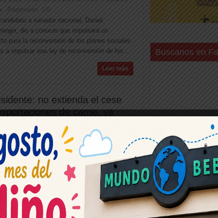
a
Regionales
0
,
candidato a senador nacional, Daniel
erger, dio a conocer que impulsará un
to para la reconversión de los planes sociales.
 a impulsar una ley de reconversión de los...
Buscanos en F
Leer más
sidente: no extienda el cese
exportaciones de carne, ya
asó” dijo Altolaguirre
30, 2021
IMPACTO INFORMATIVO
Locales
,
a
Regionales
0
,
candidato a senador por la Lista «502 A»
vo que la medida “ha generado más problemas
luciones» y que «introdujo o profundizó
 complicaciones para frigoríficos y...
Leer más