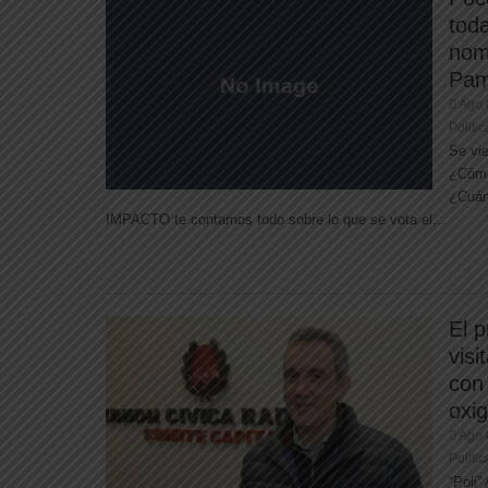
toda
nom
Pa
Ago 
Politic
Se vi
¿Cómo
¿Cuán
IMPACTO te contamos todo sobre lo que se vota el...
El p
visi
con
oxig
Ago 
Politic
“Poli”