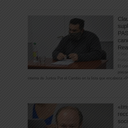
Cla
sup
PAS
can
Rea
Sep 
Politic
El con
precan
interna de Juntos Por el Cambio en la lista que encabeza «Po
«Im
rec
soci
Ago 