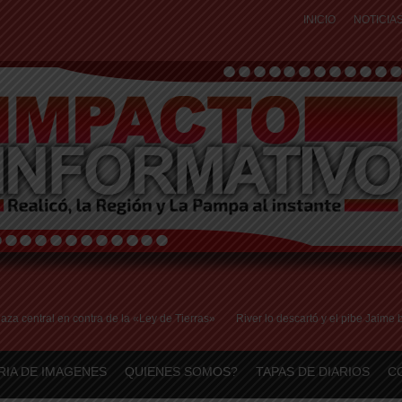
INICIO
NOTICIA
ral en contra de la «Ley de Tierras»
River lo descartó y el pibe Jaime brilla 
RIA DE IMAGENES
QUIENES SOMOS?
TAPAS DE DIARIOS
C