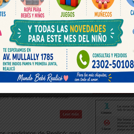
 de futuro que se debe abordar, pone el eje,
Leer más
icia Testa se sumó a la
aña de Poli Altolaguirre:
mar a Patricia Testa es un
llo»
17, 2021
IMPACTO INFORMATIVO
Politica
,
nales
0
que significó la continuidad de sus actividades
Horoscopo hoy
zona norte de nuestra Provincia, Poli
guirre –precandidato a senador nacional-
Leer más
os candidatos de Realicó: mirá