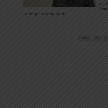
a sena
Cambio
recibido por el Comité local del...
PREV
6
7