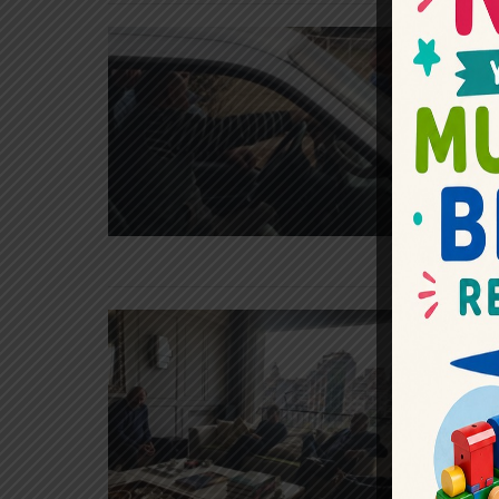
Poli
por
Ago 
Regio
El pre
Altola
campañ
Simult
Dan
Maq
trab
Ago 
Regio
El pre
El Cam
nacion