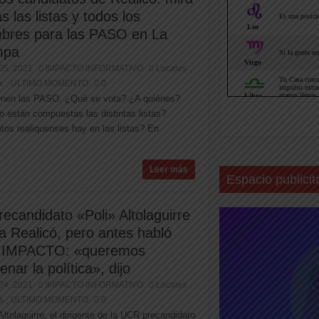
s las listas y todos los
bres para las PASO en La
mpa
05, 2021
IMPACTO INFORMATIVO
Locales
,
a
ULTIMO MOMENTO
0
,
enen las PASO. ¿Qué se vota? ¿A quiénes?
 están compuestas las distintas listas?
tos realiquenses hay en las listas? En
Leer más
Espacio publicit
recandidato «Poli» Altolaguirre
ta Realicó, pero antes habló
 IMPACTO: «queremos
enar la política», dijo
04, 2021
IMPACTO INFORMATIVO
Locales
,
a
ULTIMO MOMENTO
0
,
 Altolaguirre, el dirigente de la UCR precandidato