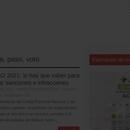
a
,
paso
,
voto
Farmacias de tu
O 2021: lo hay que saber para
ar sanciones e infracciones
10, 2021
IMPACTO INFORMATIVO
Locales
,
a
Regionales
0
,
rmativas del Código Electoral Nacional y las
ciales vigentes: se prohíben los espectáculos
res al aire libre o en recintos cerrados y el
io de bebidas alcohólicas hasta...