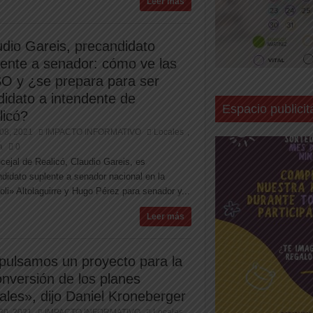
Leer más
udio Gareis, precandidato
lente a senador: cómo ve las
O y ¿se prepara para ser
didato a intendente de
Espacio publicit
licó?
08, 2021
IMPACTO INFORMATIVO
Locales
,
a
0
cejal de Realicó, Claudio Gareis, es
didato suplente a senador nacional en la
li» Altolaguirre y Hugo Pérez para senador y...
Leer más
pulsamos un proyecto para la
onversión de los planes
ales», dijo Daniel Kroneberger
30, 2021
IMPACTO INFORMATIVO
Locales
,