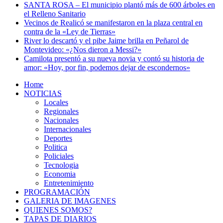
SANTA ROSA – El municipio plantó más de 600 árboles en
el Relleno Sanitario
Vecinos de Realicó se manifestaron en la plaza central en
contra de la «Ley de Tierras»
River lo descartó y el pibe Jaime brilla en Peñarol de
Montevideo: «¿Nos dieron a Messi?»
Camilota presentó a su nueva novia y contó su historia de
amor: «Hoy, por fin, podemos dejar de escondernos»
Home
NOTICIAS
Locales
Regionales
Nacionales
Internacionales
Deportes
Politica
Policiales
Tecnologia
Economia
Entretenimiento
PROGRAMACIÓN
GALERIA DE IMAGENES
QUIENES SOMOS?
TAPAS DE DIARIOS