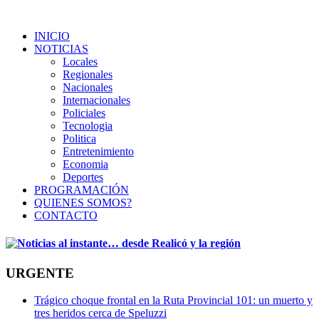
INICIO
NOTICIAS
Locales
Regionales
Nacionales
Internacionales
Policiales
Tecnologia
Politica
Entretenimiento
Economia
Deportes
PROGRAMACIÓN
QUIENES SOMOS?
CONTACTO
URGENTE
Trágico choque frontal en la Ruta Provincial 101: un muerto y
tres heridos cerca de Speluzzi